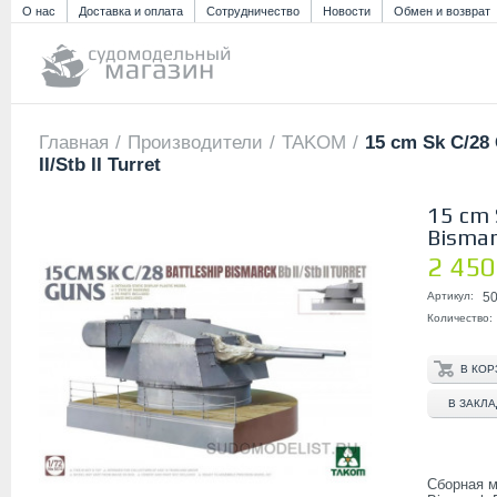
О нас
Доставка и оплата
Сотрудничество
Новости
Обмен и возврат
Главная
/
Производители
/
TAKOM
/
15 cm Sk C/28
II/Stb II Turret
15 cm 
Bismarc
2 450
Артикул:
5
Количество:
В ЗАКЛ
Сборная м