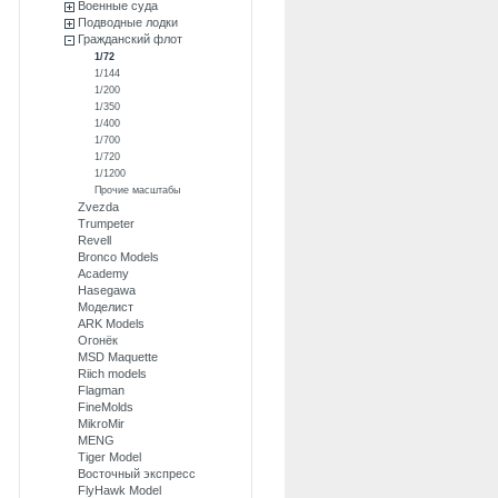
Военные суда
Подводные лодки
Гражданский флот
1/72
1/144
1/200
1/350
1/400
1/700
1/720
1/1200
Прочие масштабы
Zvezda
Trumpeter
Revell
Bronco Models
Academy
Hasegawa
Моделист
ARK Models
Огонёк
MSD Maquette
Riich models
Flagman
FineMolds
MikroMir
MENG
Tiger Model
Восточный экспресс
FlyHawk Model