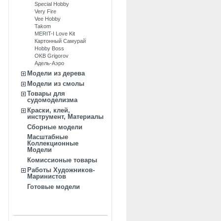
Special Hobby
Very Fire
Vee Hobby
Takom
MERIT-I Love Kit
Картонный Самурай
Hobby Boss
OKB Grigorov
Адель-Аэро
Модели из дерева
Модели из смолы
Товары для
судомоделизма
Краски, клей,
инструмент, Материалы
Сборные модели
Масштабные
Коллекционные
Модели
Комиссионые товары
Работы Художников-
Маринистов
Готовые модели