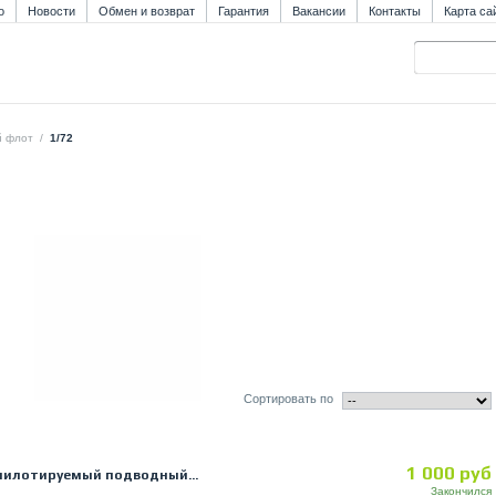
о
Новости
Обмен и возврат
Гарантия
Вакансии
Контакты
Карта са
й флот
/
1/72
Сортировать по
1 000 руб
пилотируемый подводный...
Закончился