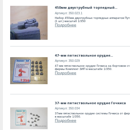
450мм двухтрубный торпедный...
Артикул:
350.023.1
Набор 450мм двухтрубных торпедных аппаратов Пут
(1 шт.) масштаб 1/350
Подробнее
47-мм пятиствольное орудие...
Артикул:
350.029
47-мм пятиствольное орудие Гочкиса на бортовом ст
фирмы Комплект ЗИП в масштабе 1/350.
Подробнее
37-мм пятиствольное орудие Гочкиса
Артикул:
350.034
37мм пятиствольное орудие системы Гочкиса от фи
в масштабе 1/350.
Подробнее