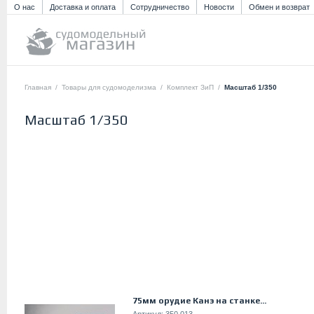
О нас
Доставка и оплата
Сотрудничество
Новости
Обмен и возврат
Главная
/
Товары для судомоделизма
/
Комплект ЗиП
/
Масштаб 1/350
Масштаб 1/350
75мм орудие Канэ на станке...
Артикул:
350.013