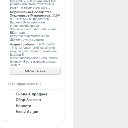
Магазин. С этого года, 2025 мы
решили изменить стратегию и
развитие нашего ресурса...
Маринистика-Сообщество
Художников-Маринистов.
2024-
09-24 08:56:59
Предлагаем
Вашему Вниманию наш
спонсорский проект
"Маринистика", это сообщества
ВКонтакте
https://vk.com/marinistikaart
Данная группа создана...
Акция Комбриг!!!
2024-06-24
15:11:13
Акция -20% на многие
модели для сборки от компании
Комбриг!!!
https://sudomodelist.ru/397-modeli-
iz-smoly И есть позиции скидка
-50%!!!
ПОКАЗАТЬ ВСЕ
Категории новостей
Снова в продаже
Сбор Заказов
Новости
Наши Акции