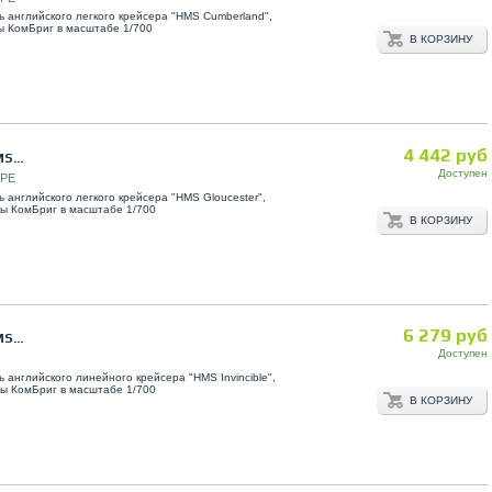
 английского легкого крейсера "HMS Cumberland",
ы КомБриг в масштабе 1/700
В КОРЗИНУ
4 442 руб
S...
Доступен
7PE
 английского легкого крейсера "HMS Gloucester",
мы КомБриг в масштабе 1/700
В КОРЗИНУ
6 279 руб
S...
Доступен
 английского линейного крейсера "HMS Invincible",
мы КомБриг в масштабе 1/700
В КОРЗИНУ