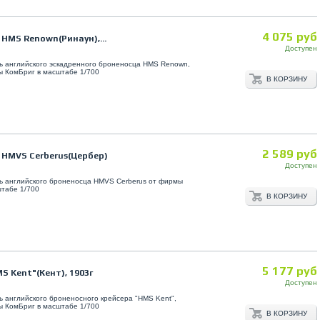
4 075 руб
HMS Renown(Ринаун),...
Доступен
ь английского эскадренного броненосца HMS Renown,
ы КомБриг в масштабе 1/700
В КОРЗИНУ
2 589 руб
 HMVS Cerberus(Цербер)
Доступен
ь английского броненосца HMVS Cerberus от фирмы
табе 1/700
В КОРЗИНУ
5 177 руб
S Kent"(Кент), 1903г
Доступен
 английского броненосного крейсера "HMS Kent",
ы КомБриг в масштабе 1/700
В КОРЗИНУ