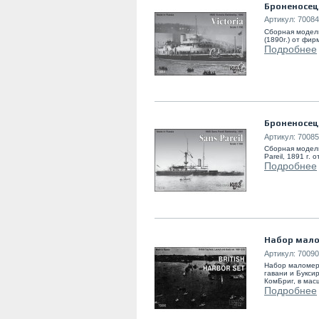
Броненосец
Артикул:
70084
Сборная модель
(1890г.) от фи
Подробнее
Броненосец 
Артикул:
70085
Сборная модел
Pareil, 1891 г.
Подробнее
Набор мало
Артикул:
70090
Набор маломер
гавани и Букси
КомБриг, в ма
Подробнее