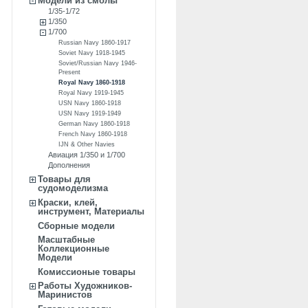
Модели из смолы
1/35-1/72
1/350
1/700
Russian Navy 1860-1917
Soviet Navy 1918-1945
Soviet/Russian Navy 1946-
Present
Royal Navy 1860-1918
Royal Navy 1919-1945
USN Navy 1860-1918
USN Navy 1919-1949
German Navy 1860-1918
French Navy 1860-1918
IJN & Other Navies
Авиация 1/350 и 1/700
Дополнения
Товары для
судомоделизма
Краски, клей,
инструмент, Материалы
Сборные модели
Масштабные
Коллекционные
Модели
Комиссионые товары
Работы Художников-
Маринистов