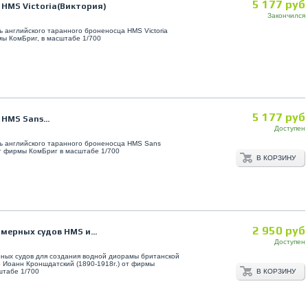
5 177 руб
 HMS Victoria(Виктория)
Закончился
 английского таранного броненосца HMS Victoria
рмы КомБриг, в масштабе 1/700
5 177 руб
HMS Sans...
Доступен
ь английского таранного броненосца HMS Sans
 от фирмы КомБриг в масштабе 1/700
В КОРЗИНУ
2 950 руб
мерных судов HMS и...
Доступен
ных судов для создания водной диорамы британской
р Иоанн Кроншдатский (1890-1918г.) от фирмы
В КОРЗИНУ
сштабе 1/700