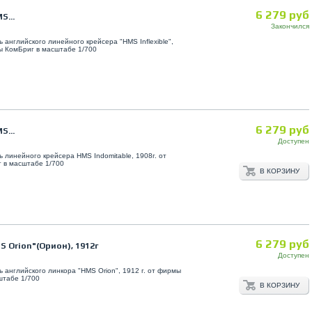
6 279 руб
S...
Закончился
 английского линейного крейсера "HMS Inflexible",
ы КомБриг в масштабе 1/700
6 279 руб
S...
Доступен
 линейного крейсера HMS Indomitable, 1908г. от
 в масштабе 1/700
В КОРЗИНУ
6 279 руб
 Orion"(Орион), 1912г
Доступен
 английского линкора "HMS Orion", 1912 г. от фирмы
штабе 1/700
В КОРЗИНУ