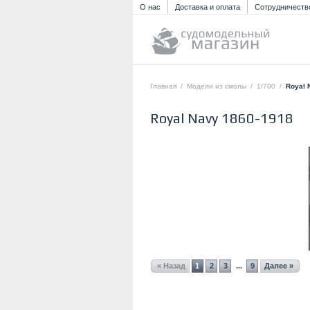
О нас
Доставка и оплата
Сотрудничеств
Главная
/
Модели из смолы
/
1/700
/
Royal 
Royal Navy 1860-1918
« Назад
1
2
3
9
Далее »
...