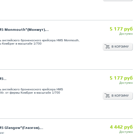
5 177 руб
MS Monmouth"(Монмут),...
Доступен
ь английского броненосного крейсера HMS Monmouth,
ы КомБриг в масштабе 1/700
В КОРЗИНУ
5 177 руб
S...
Доступен
ь английского броненосного крейсера HMS
04г. от фирмы КомБриг в масштабе 1/700
В КОРЗИНУ
4 442 руб
S Glasgow"(Глазгов),...
Доступен
6PE