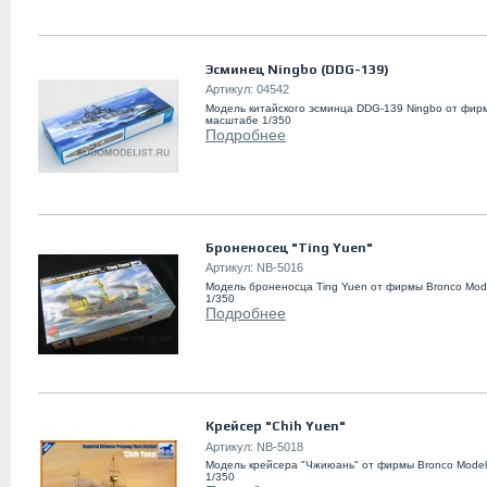
Эсминец Ningbo (DDG-139)
Артикул:
04542
Модель китайского эсминца DDG-139 Ningbo от фирм
масштабе 1/350
Подробнее
Броненосец "Ting Yuen"
Артикул:
NB-5016
Модель броненосца Ting Yuen от фирмы Bronco Mod
1/350
Подробнее
Крейсер "Chih Yuen"
Артикул:
NB-5018
Модель крейсера "Чжиюань" от фирмы Bronco Model
1/350