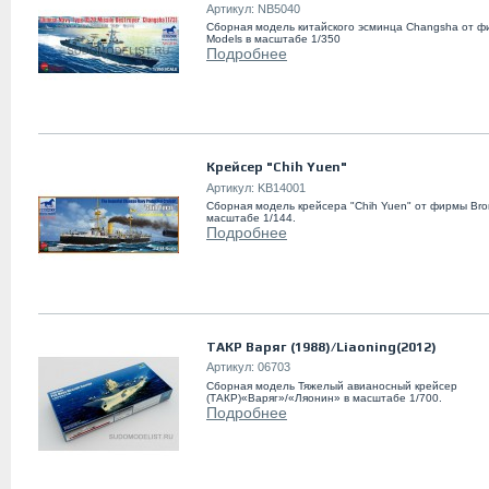
Артикул:
NB5040
Сборная модель китайского эсминца Changsha от ф
Models в масштабе 1/350
Подробнее
Крейсер "Chih Yuen"
Артикул:
KB14001
Сборная модель крейсера "Chih Yuen" от фирмы Bro
масштабе 1/144.
Подробнее
ТАКР Варяг (1988)/Liaoning(2012)
Артикул:
06703
Сборная модель Тяжелый авианосный крейсер
(ТАКР)«Варяг»/«Ляонин» в масштабе 1/700.
Подробнее