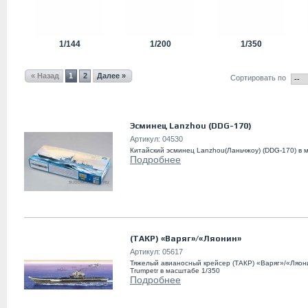
1/144
1/200
1/350
« Назад
1
2
Далее »
Сортировать по
Эсминец Lanzhou (DDG-170)
Артикул:
04530
Китайский эсминец Lanzhou(Ланьчжоу) (DDG-170) в 
Подробнее
(ТАКР) «Варяг»/«Ляонин»
Артикул:
05617
Тяжелый авианосный крейсер (ТАКР) «Варяг»/«Ляо
Trumpetr в масштабе 1/350
Подробнее