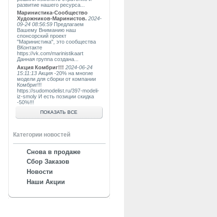
развитие нашего ресурса...
Маринистика-Сообщество
Художников-Маринистов.
2024-
09-24 08:56:59
Предлагаем
Вашему Вниманию наш
спонсорский проект
"Маринистика", это сообщества
ВКонтакте
https://vk.com/marinistikaart
Данная группа создана...
Акция Комбриг!!!
2024-06-24
15:11:13
Акция -20% на многие
модели для сборки от компании
Комбриг!!!
https://sudomodelist.ru/397-modeli-
iz-smoly И есть позиции скидка
-50%!!!
ПОКАЗАТЬ ВСЕ
Категории новостей
Снова в продаже
Сбор Заказов
Новости
Наши Акции