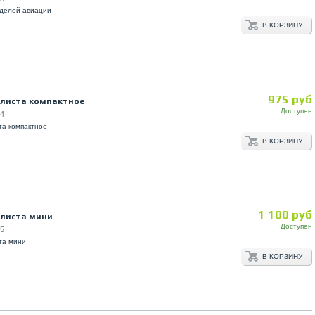
оделей авиации
В КОРЗИНУ
975 руб
листа компактное
Доступен
4
та компактное
В КОРЗИНУ
1 100 руб
листа мини
Доступен
5
та мини
В КОРЗИНУ