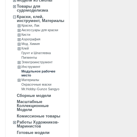
Модели из смолы
Товары для
судомоделизма
Краски, клей,
инструмент, Материалы
Краски, Лак
Аксессуары для краски
Кисти
Аэрография
Мод. Химия
Клей
Грунт и Шпатлевка
Пигменты
Электроинструмент
Инструмент
Модульное рабочее
место
Материалы
Окрасочные маски
Mr.Hobby-Gunze Sangyo
Сборные модели
Масштабные
Коллекционные
Модели
Комиссионые товары
Работы Художников-
Маринистов
Готовые модели