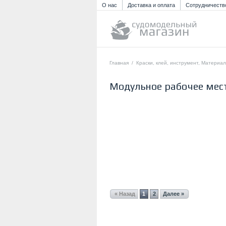
О нас
Доставка и оплата
Сотрудничеств
Главная
/
Краски, клей, инструмент, Материа
Модульное рабочее мес
« Назад
1
2
Далее »