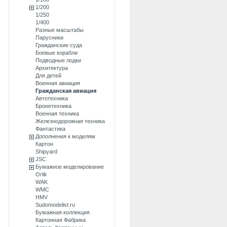
1/200
1/250
1/400
Разные масштабы
Парусники
Гражданские суда
Боевые корабли
Подводные лодки
Архитектура
Для детей
Военная авиация
Гражданская авиация
Автотехника
Бронетехника
Военная техника
Железнодорожная техника
Фантастика
Дополнения к моделям
Картон
Shipyard
JSC
Бумажное моделирование
Orlik
WAK
WMC
HMV
Sudomodelist.ru
Бумажная коллекция
Картонная Фабрика