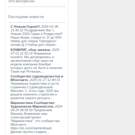
Это интересно
Последние новости
С Новым Годом!!!
2026-01-08
15:36:32
Поздравляем Вас с
Новым 2026 Годом и Рождество!!!
Наши Акции: скидки от 11 до 50%
Набор для сборки Торпедного
катера Д-3 Набор для сборки...
КОМБРИГ, сбор заказов.
2025-
07-01 21:42:14
Уважаемые
коллеги. Мы договорились и
организовали сбор заказ на
модели компании Комбриг
которых долго не было в наличии.
Такие как Ретвизан,...
Сообщество судомоделистов в
ВКонтакте.
2025-01-27 12:49:33
Уважаемые подписчики и гости
странички Судомодельный
Магазин. С этого года, 2025 мы
решили изменить стратегию и
развитие нашего ресурса...
Маринистика-Сообщество
Художников-Маринистов.
2024-
09-24 08:56:59
Предлагаем
Вашему Вниманию наш
спонсорский проект
"Маринистика", это сообщества
ВКонтакте
https://vk.com/marinistikaart
Данная группа создана...