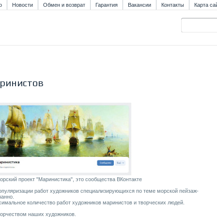
о
Новости
Обмен и возврат
Гарантия
Вакансии
Контакты
Карта са
ринистов
ский проект "Маринистика", это сообщества ВКонтакте
популяризации работ художников специализирующихся по теме морской пейзаж-
занно.
симальное количество работ художников маринистов и творческих людей.
ворчеством наших художников.