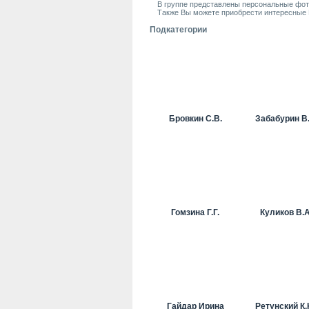
В группе представлены персональные фото
Также Вы можете приобрести интересные 
Подкатегории
Бровкин С.В.
Забабурин В.
Гомзина Г.Г.
Куликов В.А
Гайдар Ирина
Ретунский К.