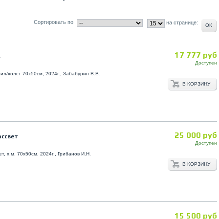
Сортировать по
на странице:
17 777 руб
.
Доступен
ил/холст 70х50см, 2024г., Забабурин В.В.
В КОРЗИНУ
25 000 руб
ассвет
Доступен
т, х.м. 70х50см, 2024г., Грибанов И.Н.
В КОРЗИНУ
15 500 руб