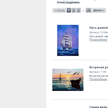
Александровна
« Назад
1
2
3
22
Далее »
...
Путь домой
Артикул:
5-04м
Путь домой. акр
Подробнее
Встречая р
Артикул:
7-09
Встречая рассве
Подробнее
Среди волн