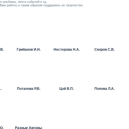
-альбомы, лента событий и тд.
Вам работы и таким образом поддержать их творчество.
В.
Грибанов И.Н.
Нестерова Н.А.
Скоров С.В.
.
Потапова Р.В.
Цой В.П.
Попова Л.А.
Ю.
Разные Авторы