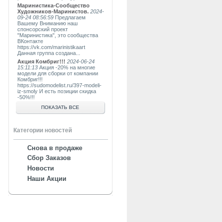
Маринистика-Сообщество
Художников-Маринистов.
2024-
09-24 08:56:59
Предлагаем
Вашему Вниманию наш
спонсорский проект
"Маринистика", это сообщества
ВКонтакте
https://vk.com/marinistikaart
Данная группа создана...
Акция Комбриг!!!
2024-06-24
15:11:13
Акция -20% на многие
модели для сборки от компании
Комбриг!!!
https://sudomodelist.ru/397-modeli-
iz-smoly И есть позиции скидка
-50%!!!
ПОКАЗАТЬ ВСЕ
Категории новостей
Снова в продаже
Сбор Заказов
Новости
Наши Акции