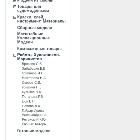
Модели из смолы
Товары для
судомоделизма
Краски, клей,
инструмент, Материалы
Сборные модели
Масштабные
Коллекционные
Модели
Комиссионые товары
Работы Художников-
Маринистов
Бровкин С.В.
Забабурин В.В.
Грибанов И.Н.
Нестерова Н.А.
Скоров С.В.
Гомзина Г.Г.
Куликов В.А.
Потапова Р.В.
Цой В.П.
Попова Л.А.
Гайдар Ирина
Александровна
Ретунский К.Ю.
Разные Авторы
Готовые модели