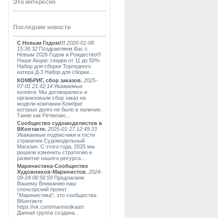
Это интересно
Последние новости
С Новым Годом!!!
2026-01-08
15:36:32
Поздравляем Вас с
Новым 2026 Годом и Рождество!!!
Наши Акции: скидки от 11 до 50%
Набор для сборки Торпедного
катера Д-3 Набор для сборки...
КОМБРИГ, сбор заказов.
2025-
07-01 21:42:14
Уважаемые
коллеги. Мы договорились и
организовали сбор заказ на
модели компании Комбриг
которых долго не было в наличии.
Такие как Ретвизан,...
Сообщество судомоделистов в
ВКонтакте.
2025-01-27 12:49:33
Уважаемые подписчики и гости
странички Судомодельный
Магазин. С этого года, 2025 мы
решили изменить стратегию и
развитие нашего ресурса...
Маринистика-Сообщество
Художников-Маринистов.
2024-
09-24 08:56:59
Предлагаем
Вашему Вниманию наш
спонсорский проект
"Маринистика", это сообщества
ВКонтакте
https://vk.com/marinistikaart
Данная группа создана...