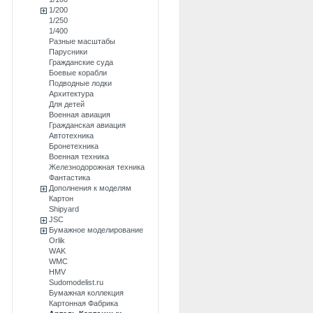
1/200
1/250
1/400
Разные масштабы
Парусники
Гражданские суда
Боевые корабли
Подводные лодки
Архитектура
Для детей
Военная авиация
Гражданская авиация
Автотехника
Бронетехника
Военная техника
Железнодорожная техника
Фантастика
Дополнения к моделям
Картон
Shipyard
JSC
Бумажное моделирование
Orlik
WAK
WMC
HMV
Sudomodelist.ru
Бумажная коллекция
Картонная Фабрика