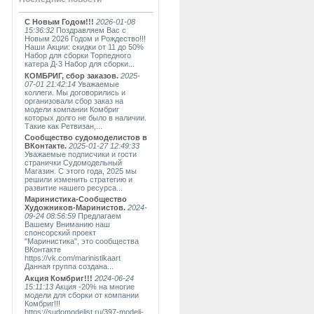
С Новым Годом!!!
2026-01-08
15:36:32
Поздравляем Вас с
Новым 2026 Годом и Рождество!!!
Наши Акции: скидки от 11 до 50%
Набор для сборки Торпедного
катера Д-3 Набор для сборки...
КОМБРИГ, сбор заказов.
2025-
07-01 21:42:14
Уважаемые
коллеги. Мы договорились и
организовали сбор заказ на
модели компании Комбриг
которых долго не было в наличии.
Такие как Ретвизан,...
Сообщество судомоделистов в
ВКонтакте.
2025-01-27 12:49:33
Уважаемые подписчики и гости
странички Судомодельный
Магазин. С этого года, 2025 мы
решили изменить стратегию и
развитие нашего ресурса...
Маринистика-Сообщество
Художников-Маринистов.
2024-
09-24 08:56:59
Предлагаем
Вашему Вниманию наш
спонсорский проект
"Маринистика", это сообщества
ВКонтакте
https://vk.com/marinistikaart
Данная группа создана...
Акция Комбриг!!!
2024-06-24
15:11:13
Акция -20% на многие
модели для сборки от компании
Комбриг!!!
https://sudomodelist.ru/397-modeli-