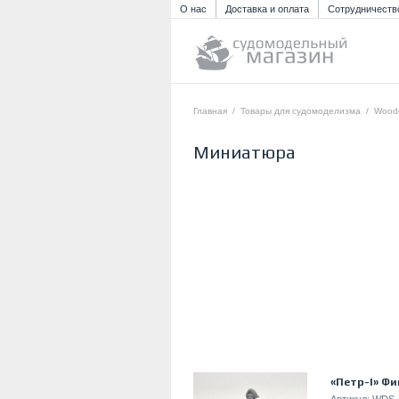
О нас
Доставка и оплата
Сотрудничеств
Главная
/
Товары для судомоделизма
/
Wood
Миниатюра
«Петр-I» Фи
Артикул:
WDS-