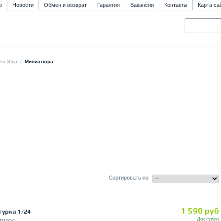
о
Новости
Обмен и возврат
Гарантия
Вакансии
Контакты
Карта са
en Ship
/
Миниатюра
Сортировать по
1 590 руб
гурка 1/24
Доступен
P1024