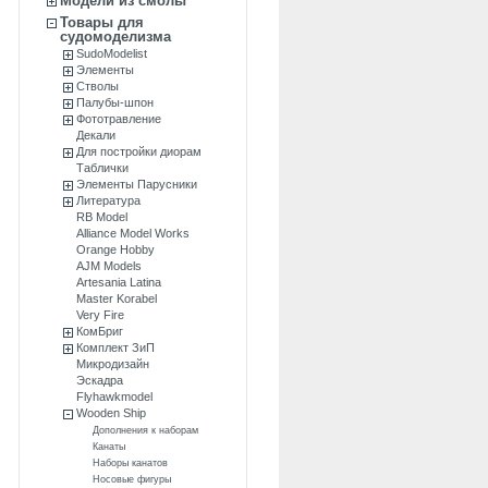
Модели из смолы
Товары для
судомоделизма
SudoModelist
Элементы
Стволы
Палубы-шпон
Фототравление
Декали
Для постройки диорам
Таблички
Элементы Парусники
Литература
RB Model
Alliance Model Works
Orange Hobby
AJM Models
Artesania Latina
Master Korabel
Very Fire
КомБриг
Комплект ЗиП
Микродизайн
Эскадра
Flyhawkmodel
Wooden Ship
Дополнения к наборам
Канаты
Наборы канатов
Носовые фигуры