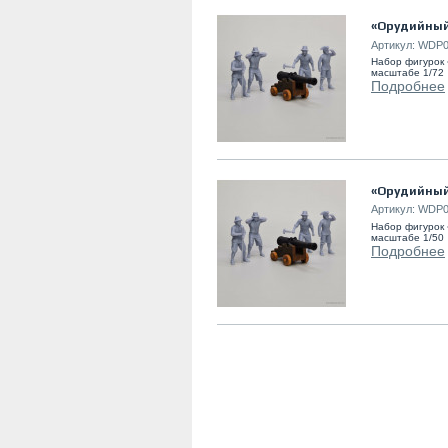
«Орудийный 
Артикул:
WDP0
Набор фигурок 
масштабе 1/72
Подробнее
«Орудийный 
Артикул:
WDP0
Набор фигурок 
масштабе 1/50
Подробнее