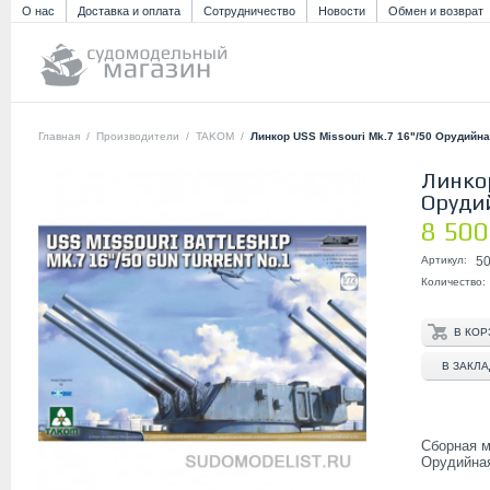
О нас
Доставка и оплата
Сотрудничество
Новости
Обмен и возврат
Главная
/
Производители
/
TAKOM
/
Линкор USS Missouri Mk.7 16"/50 Орудийн
Линкор
Оруди
8 500
Артикул:
5
Количество:
В ЗАКЛ
Сборная 
Орудийна