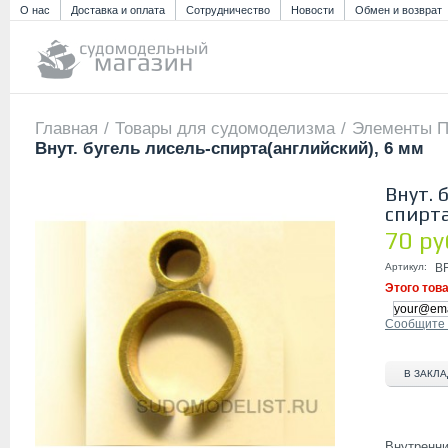
О нас
Доставка и оплата
Сотрудничество
Новости
Обмен и возврат
Главная
/
Товары для судомоделизма
/
Элементы П
Внут. бугель лисель-спирта(английский), 6 мм
Внут. 
спирта
70 ру
Артикул:
B
Этого тов
Сообщите м
В ЗАКЛ
Внутренни