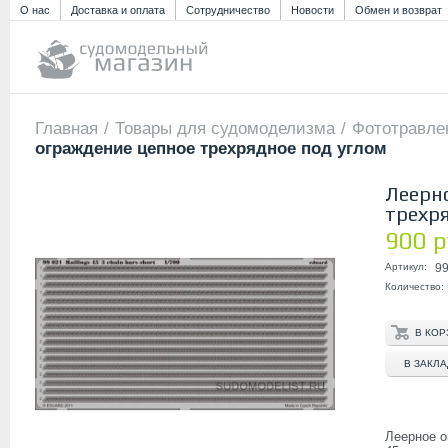
О нас
Доставка и оплата
Сотрудничество
Новости
Обмен и возврат
Главная
/
Товары для судомоделизма
/
Фототравле
ограждение цепное трехрядное под углом
Леерн
трехр
900 р
Артикул:
9
Количество:
В ЗАКЛ
Леерное о