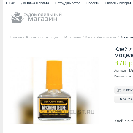
О нас
Доставка и оплата
Сотрудничество
Новости
Обмен и возврат
Главная
/
Краски, клей, инструмент, Материалы
/
Клей
/
Для пластика
/
Клей лю
Клей 
моделе
370 р
Артикул:
M
Количество:
В ЗАКЛ
Клей люкс