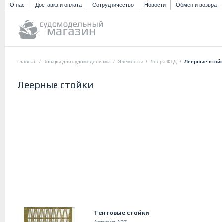
О нас
Доставка и оплата
Сотрудничество
Новости
Обмен и возврат
Главная
/
Товары для судомоделизма
/
Элементы
/
Леера ФТД
/
Леерные стой
Леерные стойки
Тентовые стойки
Артикул:
AB7